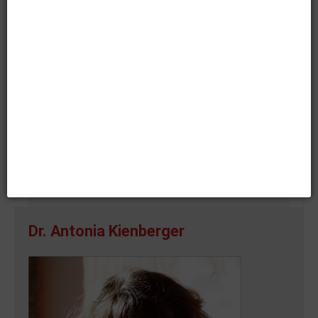
https://www.kunst-und-gewerbeverein.de/
https://www.neuerkunstverein.de/
Plakat: Holger John
Zuletzt aktualisiert:
15. Mai 2024
Zugriffe:
18613
ZURÜCK
WEITER
Dr. Antonia Kienberger